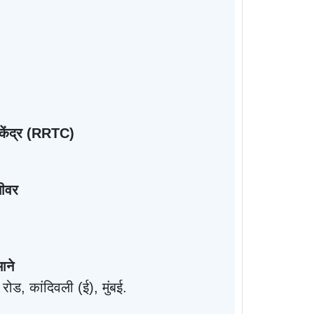
ेंद्र (
RRTC)
मीवर
माने
 रोड
,
कांदिवली (ई)
,
मुंबई.