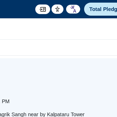
Total Pled
1 PM
grik Sangh near by Kalpataru Tower