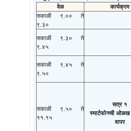
वेळ
कार्यक्रम
सकाळी ९.०० ते
९.३०
सकाळी ९.३० ते
९.४५
सकाळी ९.४५ ते
९.५०
सत्र १
सकाळी ९.५० ते
स्मार्टफोनची ओळख 
११.१५
वापर