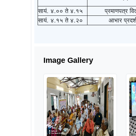
सायं. ४.०० ते ४.१५
प्रमाणपत्र व
सायं. ४.१५ ते ४.२०
आभार प्रदर्
Image Gallery