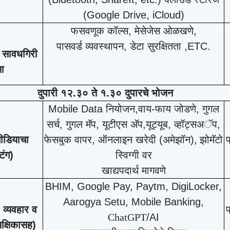
(Google Drive, iCloud)
फसवणूक कॉल्स
, मेसेजेस ओळखणे,
पासवर्ड व्यवस्थापन
, डेटा सुरक्षितता ,ETC.
सावधगिरी
षा
दुपारी १२.३० ते १.३० दुपारचे भोजन
Mobile Data नियोजन,वाय-फाय जोडणे, गुगल
सर्च, गुगल मॅप, यूटीएस अ‍ॅप,यूट्यूब, व्हॉट्सअॅप,
ीडियाचा
फेसबुक वापर, ऑनलाइन खरेदी (अमेझॉन),
झोमॅटो
प
िंग)
स्विग्गी वर
खाद्यपदार्थ मागवणे
BHIM, Google Pay, Paytm, DigiLocker,
Aarogya Setu, Mobile Banking,
 व्यवहार व
प
ChatGPT
/AI
यक्षिकासह)