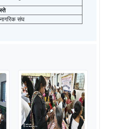
स्ते
ठ नागरिक संघ