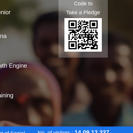
Code to
enior
Take a Pledge
ana
wth Engine
aining
14,09,12,337
No. of visitors :