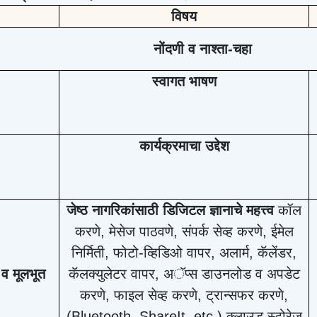
विषय
नोंदणी व नाश्ता-चहा
स्वागत भाषण
कार्यक्रमाचा उद्देश
जेष्ठ नागरिकांसाठी डिजिटल ज्ञानाचे महत्त्व
कॉल
करणे
, मेसेज पाठवणे, संपर्क सेव्ह करणे, ईमेल
निर्मिती, फोटो-व्हिडिओ वापर, अलार्म, कॅलेंडर,
व मूलभूत
कॅलक्युलेटर वापर, अॅप्स डाउनलोड व अपडेट
करणे, फाइल सेव्ह करणे, ट्रान्सफर करणे,
(Bluetooth, ShareIt, etc.) क्लाउड स्टोरेज