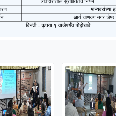
व्यवहारातील सुरक्षिततेचे नियम
ितरण
मान्यवरांच्या ह
शन
आर्य चाणक्य नगर
जेष्
विनंती
- कृपया ९ वाजेपर्यंत पोहोचावे