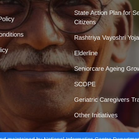
State Action Plan for S
Policy
Citizens
nditions
Rashtriya Vayoshri Yoj
icy
Elderline
Seniorcare Ageing Gro
SCOPE
Geriatric Caregivers Tr
Other Initiatives