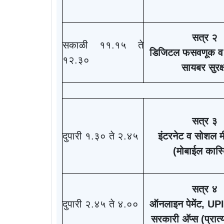
सत्र २
सकाळी ११.१५ ते
डिजिटल फसवणूक व 
१२.३०
सायबर सुरक्
सत्र ३
दुपारी १.३० ते २.४५
इंटरनेट व सोशल म
(
मोबाईल कास्ट
सत्र ४
दुपारी २.४५ ते ४.००
ऑनलाइन पेमेंट
, UPI
सरकारी अ‍ॅप्स (प्रात्